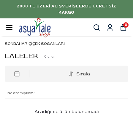
ERI ALIŞVERIŞLERDE ÜCRETSIZ
5000 TL 
KARGO
0
SONBAHAR ÇİÇEK SOĞANLARI
LALELER
0
ürün
Sırala
Aradığınız ürün bulunamadı