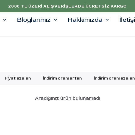
2000 TL ÜZERI ALIŞVERIŞLERDE ÜCRETSIZ KARGO
Bloglarımız
Hakkımızda
İleti
Fiyat azalan
İndirim oranı artan
İndirim oranı azalan
Aradığınız ürün bulunamadı