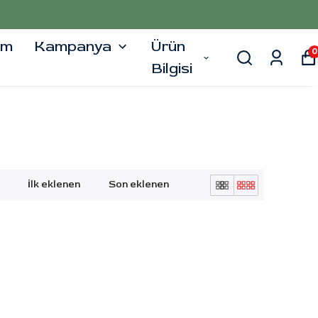
şim
Kampanya
Ürün
0
Bilgisi
İlk eklenen
Son eklenen