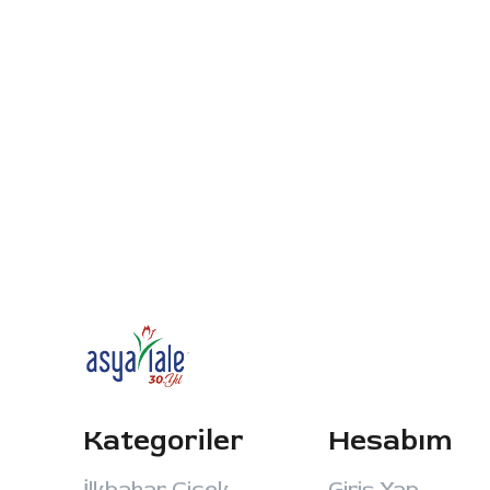
Kategoriler
Hesabım
İlkbahar Çiçek
Giriş Yap