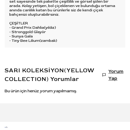
set sayesinde tek pakette çeşitlilik ve görsel şölen bir
arada. Kolay yetişen, bol çiçeklenen ve bulunduğu ortama
anında canlılık katan bu ürünlerle siz de kendi çiçek
bahçenizi oluşturabilirsiniz.
ÇEŞİTLER
- Grand Prix Dahlia(yıldız)
- ⁠Stronggold Glayör
- ⁠Sunya Gala
- ⁠Tiny Bee Lilium(zambak)
SARI KOLEKSİYON(YELLOW
Yorum
COLLECTION)
Yorumlar
Yap
Bu ürün için henüz yorum yapılmamış.