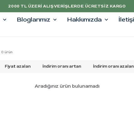
2000 TL ÜZERI ALIŞVERIŞLERDE ÜCRETSIZ KARGO
Bloglarımız
Hakkımızda
İleti
0
ürün
Fiyat azalan
İndirim oranı artan
İndirim oranı azalan
Aradığınız ürün bulunamadı