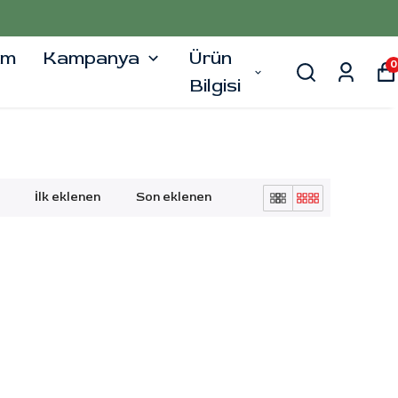
şim
Kampanya
Ürün
0
Bilgisi
İlk eklenen
Son eklenen