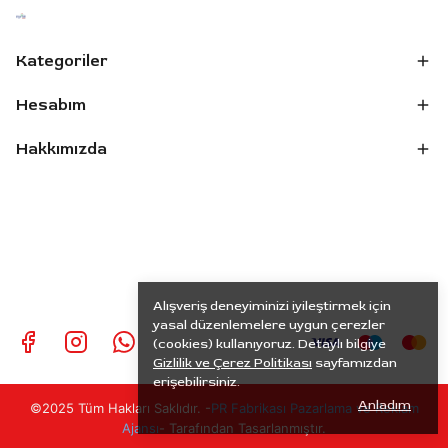
Kategoriler
Hesabım
Hakkımızda
Alışveriş deneyiminizi iyileştirmek için
yasal düzenlemelere uygun çerezler
(cookies) kullanıyoruz. Detaylı bilgiye
Gizlilik ve Çerez Politikası
sayfamızdan
erişebilirsiniz.
Anladım
©2025 Tüm Hakları Saklıdır. -
PR
Fabrikası Pazarlama ve Reklam
Ajansı
- Tarafından Tasarlanmıştır.