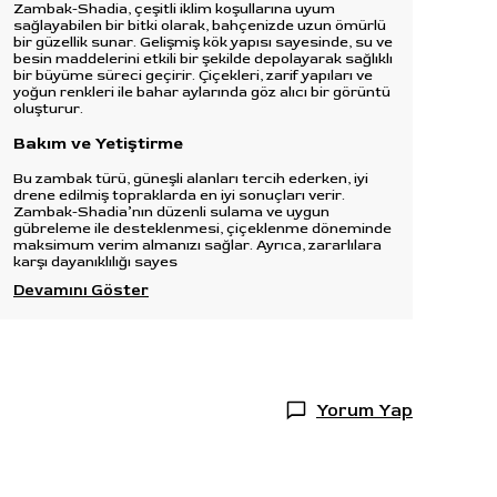
Zambak-Shadia, çeşitli iklim koşullarına uyum
sağlayabilen bir bitki olarak, bahçenizde uzun ömürlü
bir güzellik sunar. Gelişmiş kök yapısı sayesinde, su ve
besin maddelerini etkili bir şekilde depolayarak sağlıklı
bir büyüme süreci geçirir. Çiçekleri, zarif yapıları ve
yoğun renkleri ile bahar aylarında göz alıcı bir görüntü
oluşturur.
Bakım ve Yetiştirme
Bu zambak türü, güneşli alanları tercih ederken, iyi
drene edilmiş topraklarda en iyi sonuçları verir.
Zambak-Shadia’nın düzenli sulama ve uygun
gübreleme ile desteklenmesi, çiçeklenme döneminde
maksimum verim almanızı sağlar. Ayrıca, zararlılara
karşı dayanıklılığı sayes
Devamını Göster
Yorum Yap