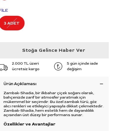
FİLE
3 ADET
Stoğa Gelince Haber Ver
2.000 TL üzeri
5 gün içinde iade
ücretsiz kargo
değişim
Ürün Açıklaması
Zambak-Shadia, bir ilkbahar çiçek soğanı olarak,
bahçenizde zarif bir atmosfer yaratmak için
mükemmel bir seçimdir. Bu özel zambak türü, göz
alıcı renkleri ve etkileyici yapısıyla dikkat çekmektedir.
Zambak-Shadia, hem estetik hem de dayanıklılık
açısından üst düzey bir performans sunar.
Özellikler ve Avantajlar