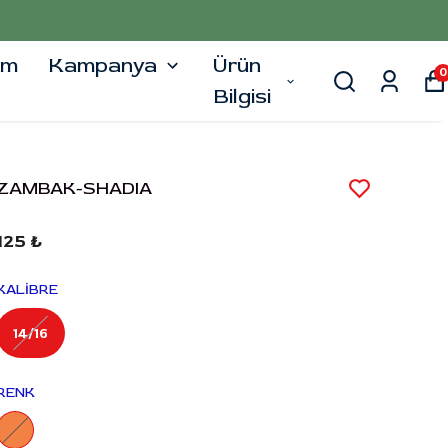
şim
Kampanya
Ürün
0
Bilgisi
ZAMBAK-SHADIA
125 ₺
KALİBRE
14/16
RENK