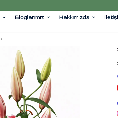
5000 TL ÜZERİ ALIŞVERİŞLERDE %10 İNDİRİM
Bloglarımız
Hakkımızda
İleti
R