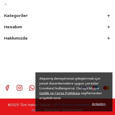
Kategoriler
Hesabım
Hakkımızda
Alışveriş deneyiminizi iyileştirmek için
yasal düzenlemelere uygun çerezler
(cookies) kullanıyoruz. Detaylı bilgiye
Gizlilik ve Çerez Politikası
sayfamızdan
erişebilirsiniz.
Anladım
©2025 Tüm Hakları Saklıdır. -
PR
Fabrikası Pazarlama ve Reklam
Ajansı
- Tarafından Tasarlanmıştır.