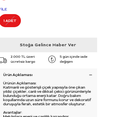
FİLE
1 ADET
Stoğa Gelince Haber Ver
2.000 TL üzeri
5 gün içinde iade
ücretsiz kargo
değişim
Ürün Açıklaması
Ürünün Açıklaması:
Katmanlı ve gösterişli çiçek yapısıyla öne çıkan
yıldız çiçekler, canlı ve dikkat çekici görünümleriyle
bulunduğu ortama enerji katar. Doğru bakım
koşullarında uzun süre formunu korur ve dekoratif
duruşuyla ferah, estetik bir atmosfer oluşturur.
Avantajlar:
Mekânlara enerji ve canlılık kazandırır.