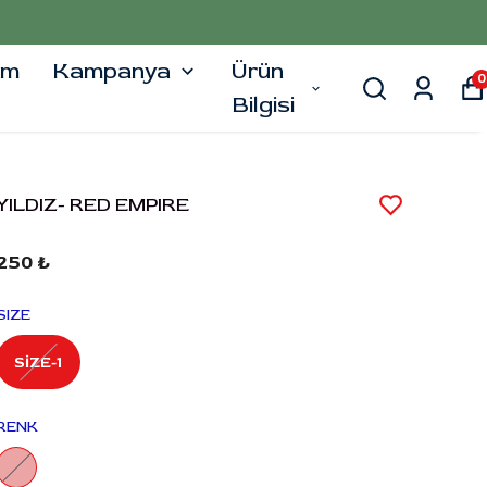
şim
Kampanya
Ürün
0
Bilgisi
YILDIZ- RED EMPIRE
250 ₺
SIZE
SİZE-1
RENK